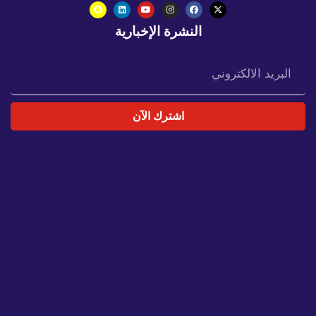
النشرة الإخبارية
اشترك الآن
س
يا
س
ة
ال
خ
ص
و
ص
ية
ات
ص
ل
بنا
ال
و
ظ
ائ
ف
ال
ب