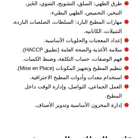
 الطهي: السلق، التشويح، الشوي، الخَبز،
بخير، التحميص، الطهي البطيء.
رات المطبخ البارد: السلطات، الصلصات الباردة،
بيلات، الكانابيه.
اد المعجنات والحلويات الأساسية.
ة الأغذية والصحة العامة (تطبيق HACCP).
 الوصفات، حساب التكلفة، وضبط الكميات.
م المطبخ وتجهيز المكونات (Mise en Place).
خدام معدات وأدوات المطبخ الاحترافية.
مل الجماعي، التواصل، وإدارة الوقت داخل
طبخ.
رة المخزون الأساسية وتدوير الأصناف.